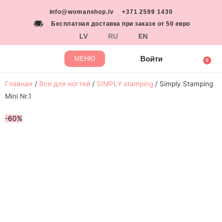
info@womanshop.lv
+371 2599 1430
Бесплатная доставка при заказе от 50 евро
LV
RU
EN
Войти
МЕНЮ
Главная
/
Все для ногтей
/
SIMPLY stamping
/ Simply Stamping
Mini Nr.1
-60%