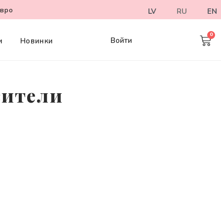
евро
LV
RU
EN
Войти
и
Новинки
сители