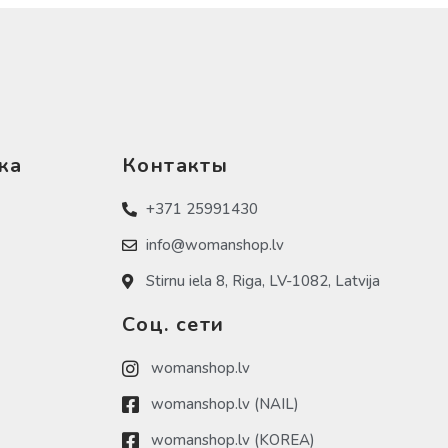
ка
Контакты
+371 25991430
info@womanshop.lv
Stirnu iela 8, Riga, LV-1082, Latvija
Соц. сети
womanshop.lv
womanshop.lv (NAIL)
womanshop.lv (KOREA)