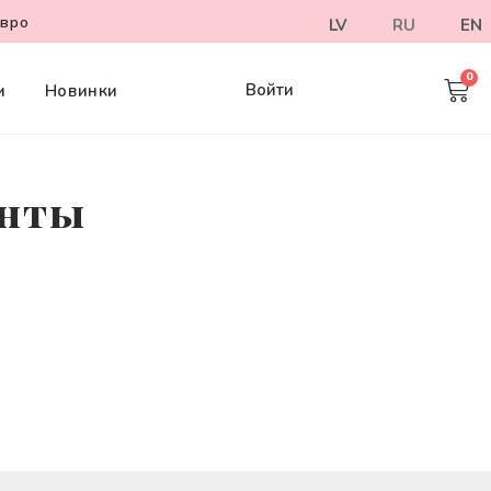
евро
LV
RU
EN
Войти
и
Новинки
енты