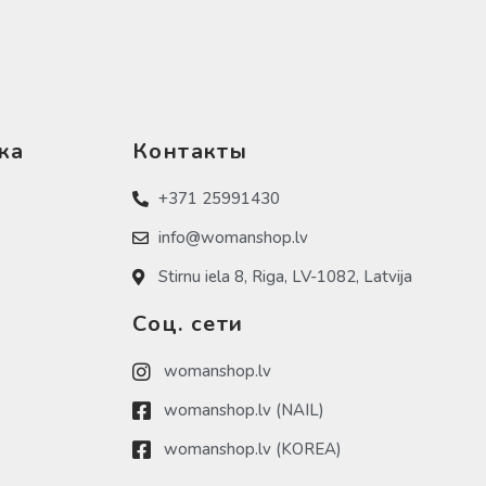
ка
Контакты
+371 25991430
info@womanshop.lv
Stirnu iela 8, Riga, LV-1082, Latvija
Соц. сети
womanshop.lv
womanshop.lv (NAIL)
womanshop.lv (KOREA)