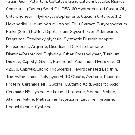
(Guar) Gum, Allantoin, Cellulose Gum, Calcium Lactate, Ricinus
Communis (Castor) Seed Oil, PEG-60 Hydrogenated Castor Oil,
Chlorphenesin, Hydroxyacetophenone, Calcium Chloride, 1,2-
Hexanediol, Illicium Verum (Anise) Fruit Extract, Butyrospermum
Parkii (Shea) Butter, Dipotassium Glycyrrhizate, Adenosine,
Fragrance, Ethylhexylglycerin, Synthetic Fluorphlogopite,
Propanediol, Arginine, Disodium EDTA, Norbornane
Diamine/Resorcinol Diglycidyl Ether Crosspolymer, Titanium
Dioxide, Caprylyl Glycol, Panthenol, Aluminum Hydroxide, CI
42090, Caprylic/Capric Triglyceride, Hydrogenated Lecithin,
Triethylhexanoin, Polyglyceryl-10 Oleate, Azulene, Placental
Protein, Ceramide NP, Glycine, Glutamic Acid, Aspartic Acid,
Ceramide NS, Lysine, Histidine, Threonine, Serine, Proline,
Alanine, Valine, Methionine, Isoleucine, Leucine, Tyrosine,
Phenylalanine, Cysteine