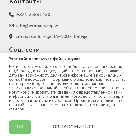
Контакты
+371 25991430
info@womanshop.lv
Stirnu iela 8, Riga, LV-1082, Latvija
Соц. сети
Этот сайт использует файлы «куки»
womanshop.lv
Мы используем файлы cookie, чтобы анализировать трафик,
подбирать для вас подходящий контент и рекламу, а также
womanshop.lv (NAIL)
дать вам возможность делиться информацией в социальных
сетях. Мы передаем информацию о ваших действиях на сайте
партнерам Google: социальным сетям и компаниям,
womanshop.lv (KOREA)
занимающимся рекламой и веб-аналитикой. Наши партнеры
могут комбинировать эти сведения с предоставленной вами
информацией, а также данными, которые они получили при
использовании вами их сервисов. Продолжая использовать
наш сайт, вы соглашаетесь на использование нами куки-
файлов.
WOMANSHOP.LV © 2023 All rights Reserved.
OK
ОЗНАКОМИТЬСЯ
created by
webwell.lv