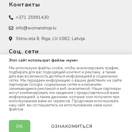
Контакты
+371 25991430
info@womanshop.lv
Stirnu iela 8, Riga, LV-1082, Latvija
Соц. сети
Этот сайт использует файлы «куки»
womanshop.lv
Мы используем файлы cookie, чтобы анализировать трафик,
подбирать для вас подходящий контент и рекламу, а также
womanshop.lv (NAIL)
дать вам возможность делиться информацией в социальных
сетях. Мы передаем информацию о ваших действиях на сайте
партнерам Google: социальным сетям и компаниям,
womanshop.lv (KOREA)
занимающимся рекламой и веб-аналитикой. Наши партнеры
могут комбинировать эти сведения с предоставленной вами
информацией, а также данными, которые они получили при
использовании вами их сервисов. Продолжая использовать
наш сайт, вы соглашаетесь на использование нами куки-
файлов.
WOMANSHOP.LV © 2023 All rights Reserved.
OK
ОЗНАКОМИТЬСЯ
created by
webwell.lv