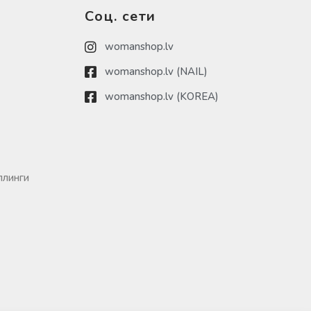
Соц. сети
womanshop.lv
womanshop.lv (NAIL)
womanshop.lv (KOREA)
ллинги