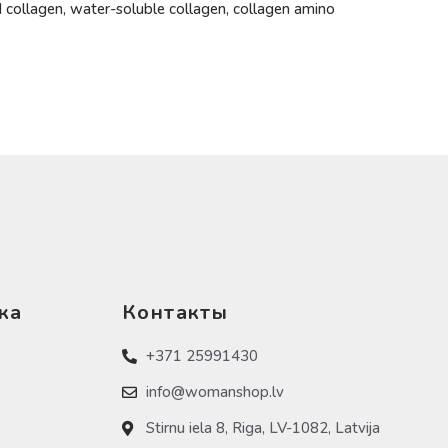
d collagen, water-soluble collagen, collagen amino
ка
Контакты
+371 25991430
info@womanshop.lv
Stirnu iela 8, Riga, LV-1082, Latvija