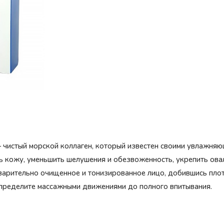
 чистый морской коллаген, который известен своими увлажня
ь кожу, уменьшить шелушения и обезвоженность, укрепить овал
арительно очищенное и тонизированное лицо, добившись плотн
спределите массажными движениями до полного впитывания.