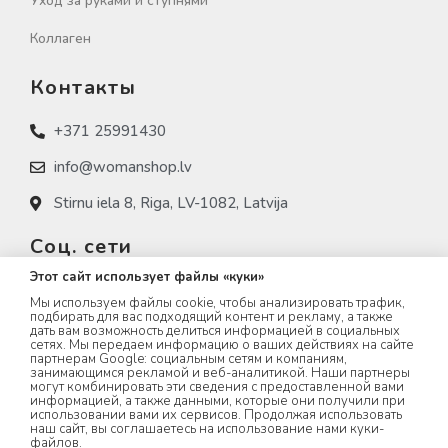
Уход за руками и ступнями
Коллаген
Контакты
+371 25991430
info@womanshop.lv
Stirnu iela 8, Riga, LV-1082, Latvija
Соц. сети
Этот сайт использует файлы «куки»
womanshop.lv
Мы используем файлы cookie, чтобы анализировать трафик,
подбирать для вас подходящий контент и рекламу, а также
womanshop.lv (NAIL)
дать вам возможность делиться информацией в социальных
сетях. Мы передаем информацию о ваших действиях на сайте
партнерам Google: социальным сетям и компаниям,
womanshop.lv (KOREA)
занимающимся рекламой и веб-аналитикой. Наши партнеры
могут комбинировать эти сведения с предоставленной вами
информацией, а также данными, которые они получили при
использовании вами их сервисов. Продолжая использовать
наш сайт, вы соглашаетесь на использование нами куки-
файлов.