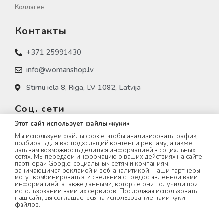
Коллаген
Контакты
+371 25991430
info@womanshop.lv
Stirnu iela 8, Riga, LV-1082, Latvija
Соц. сети
Этот сайт использует файлы «куки»
womanshop.lv
Мы используем файлы cookie, чтобы анализировать трафик,
подбирать для вас подходящий контент и рекламу, а также
womanshop.lv (NAIL)
дать вам возможность делиться информацией в социальных
сетях. Мы передаем информацию о ваших действиях на сайте
партнерам Google: социальным сетям и компаниям,
womanshop.lv (KOREA)
занимающимся рекламой и веб-аналитикой. Наши партнеры
могут комбинировать эти сведения с предоставленной вами
информацией, а также данными, которые они получили при
использовании вами их сервисов. Продолжая использовать
наш сайт, вы соглашаетесь на использование нами куки-
файлов.
WOMANSHOP.LV © 2023 All rights Reserved.