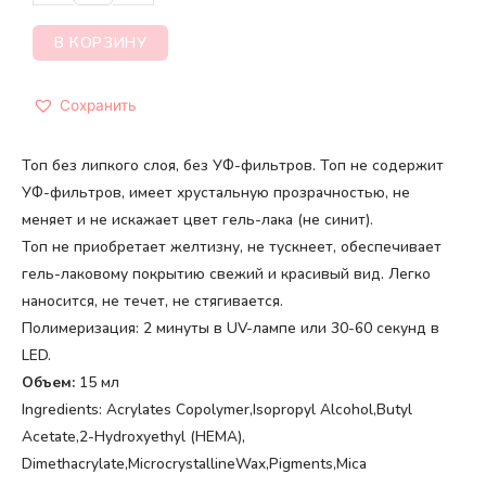
В КОРЗИНУ
Сохранить
Топ без липкого слоя, без УФ-фильтров. Топ не содержит
УФ-фильтров, имеет хрустальную прозрачностью, не
меняет и не искажает цвет гель-лака (не синит).
Топ не приобретает желтизну, не тускнеет, обеспечивает
гель-лаковому покрытию свежий и красивый вид. Легко
наносится, не течет, не стягивается.
Полимеризация: 2 минуты в UV-лампе или 30-60 секунд в
LED.
Объем:
15 мл
Ingredients: Acrylates Copolymer,Isopropyl Alcohol,Butyl
Acetate,2-Hydroxyethyl (HEMA),
Dimethacrylate,MicrocrystallineWax,Pigments,Mica