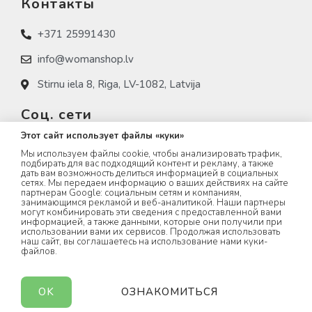
Контакты
+371 25991430
info@womanshop.lv
Stirnu iela 8, Riga, LV-1082, Latvija
Соц. сети
Этот сайт использует файлы «куки»
womanshop.lv
Мы используем файлы cookie, чтобы анализировать трафик,
подбирать для вас подходящий контент и рекламу, а также
womanshop.lv (NAIL)
дать вам возможность делиться информацией в социальных
сетях. Мы передаем информацию о ваших действиях на сайте
партнерам Google: социальным сетям и компаниям,
womanshop.lv (KOREA)
занимающимся рекламой и веб-аналитикой. Наши партнеры
могут комбинировать эти сведения с предоставленной вами
информацией, а также данными, которые они получили при
использовании вами их сервисов. Продолжая использовать
наш сайт, вы соглашаетесь на использование нами куки-
файлов.
WOMANSHOP.LV © 2023 All rights Reserved.
OK
ОЗНАКОМИТЬСЯ
created by
webwell.lv