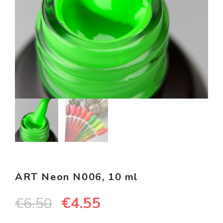
ART Neon N006, 10 ml
€
4.55
€
6.50