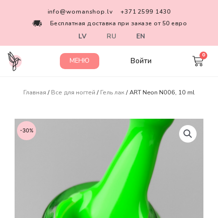
info@womanshop.lv
+371 2599 1430
Бесплатная доставка при заказе от 50 евро
LV
RU
EN
Войти
МЕНЮ
Главная
/
Все для ногтей
/
Гель лак
/ ART Neon N006, 10 ml
-30%