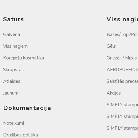
Saturs
Viss nag
Galvenā
Bāzes/Topi/Pri
Viss nagiem
Gēls
Korejiešu kosmētika
Griezēji / Mizas
Skropstas
AEROPUFFING 
Atlaides
Saistītās prece
Jaunumi
Akcijas
SIMPLY stamp
Dokumentācija
SIMPLY stampi
Noteikumi
SIMPLY stamp
Drošības politika