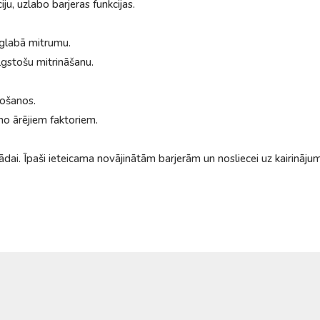
ju, uzlabo barjeras funkcijas.
aglabā mitrumu.
lgstošu mitrināšanu.
ļošanos.
no ārējiem faktoriem.
ādai. Īpaši ieteicama novājinātām barjerām un nosliecei uz kairināju