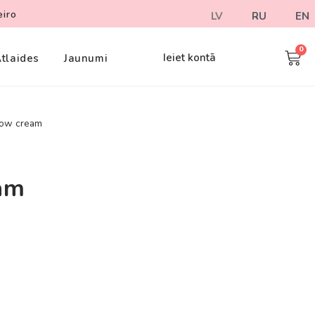
eiro
LV
RU
EN
Ieiet kontā
tlaides
Jaunumi
ow cream
am