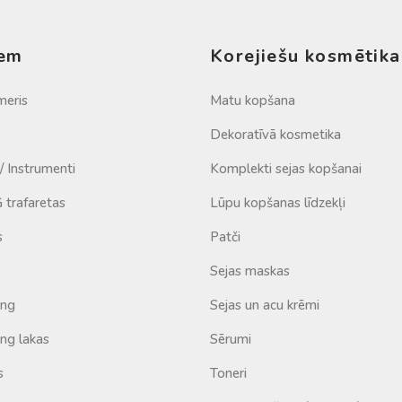
iem
Korejiešu kosmētika
meris
Matu kopšana
Dekoratīvā kosmetika
 / Instrumenti
Komplekti sejas kopšanai
trafaretas
Lūpu kopšanas līdzekļi
s
Patči
Sejas maskas
ing
Sejas un acu krēmi
ng lakas
Sērumi
s
Toneri