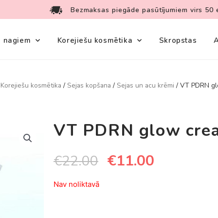
Bezmaksas piegāde pasūtījumiem virs 50 
s nagiem
Korejiešu kosmētika
Skropstas
A
/
Korejiešu kosmētika
/
Sejas kopšana
/
Sejas un acu krēmi
/ VT PDRN gl
VT PDRN glow cre
€
11.00
€
22.00
Nav noliktavā