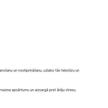
arošanu un nostiprināšanu, uzlabo tās tekstūru un
a, mazina apsārtumu un aizsargā pret ārēju stresu.