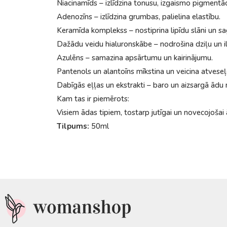
Niacinamīds – izlīdzina tonusu, izgaismo pigmentāci
Adenozīns – izlīdzina grumbas, palielina elastību.
Keramīda komplekss – nostiprina lipīdu slāni un s
Dažādu veidu hialuronskābe – nodrošina dziļu un i
Azulēns – samazina apsārtumu un kairinājumu.
Pantenols un alantoīns mīkstina un veicina atvese
Dabīgās eļļas un ekstrakti – baro un aizsargā ādu 
Kam tas ir piemērots:
Visiem ādas tipiem, tostarp jutīgai un novecojošai 
Tilpums:
50ml