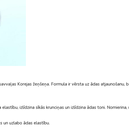
avvaļas Korejas žeņšeņa. Formula ir vērsta uz ādas atjaunošanu, b
na elastību, izlīdzina sīkās krunciņas un izlīdzina ādas toni. Nomierin
 un uzlabo ādas elastību.