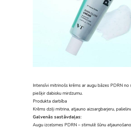
Intensīvi mitrinošs krēms ar augu bāzes PDRN no s
piešķir dabisku mirdzumu.
Produkta darbība
Krēms dziļi mitrina, atjauno aizsargbarjeru, palieli
Galvenās sastāvdaļas:
Augu izcelsmes PDRN – stimulē šūnu atjaunošanos