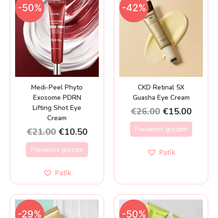
-50%
-42%
Medi-Peel Phyto
CKD Retinal 5X
Exosome PDRN
Guasha Eye Cream
Lifting Shot Eye
€
26.00
€
15.00
Cream
Pievienot grozam
€
21.00
€
10.50
Pievienot grozam
Patīk
Patīk
-29%
-50%