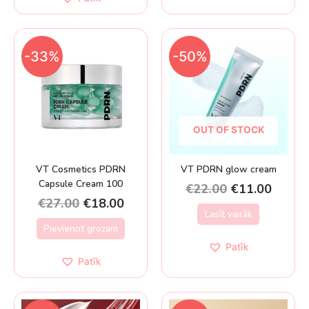
-33%
-50%
OUT OF STOCK
VT Cosmetics PDRN
VT PDRN glow cream
Capsule Cream 100
€
22.00
€
11.00
€
27.00
€
18.00
Lasīt vairāk
Pievienot grozam
Patīk
Patīk