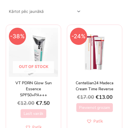
-38%
-24%
OUT OF STOCK
VT PDRN Glow Sun
Centellian24 Madeca
Essence
Cream Time Reverse
SPF50+PA+++
€
17.00
€
13.00
€
12.00
€
7.50
Pievienot grozam
Lasīt vairāk
Patīk
Patīk