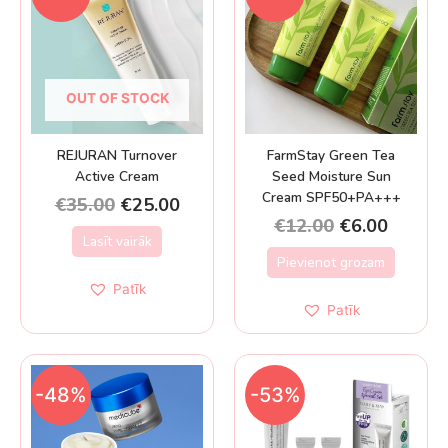
OUT OF STOCK
REJURAN Turnover
FarmStay Green Tea
Active Cream
Seed Moisture Sun
Cream SPF50+PA+++
€
35.00
€
25.00
€
12.00
€
6.00
Lasīt vairāk
Pievienot grozam
Patīk
Patīk
-48%
-53%