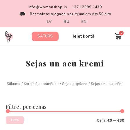
info@womanshop.lv
+371 2599 1430
Bezmaksas piegāde pasūtījumiem virs 50 eiro
LV
RU
EN
Ieiet kontā
SATURS
Sejas un acu krēmi
Sākums
/
Korejiešu kosmētika
/
Sejas kopšana
/ Sejas un acu krēmi
Filtrēt pēc cenas
Filtrs
Cena:
€0
—
€30