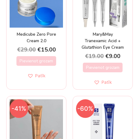
Medicube Zero Pore
Mary&May
Cream 2.0
Tranexamic Acid +
Glutathion Eye Cream
€
29.00
€
15.00
€
19.00
€
9.00
Pievienot grozam
Pievienot grozam
Patīk
Patīk
-41%
-60%