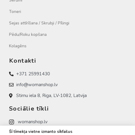
Sērumi
Toneri
Sejas attīrīšana / Skrubji / Pīlingi
Pēdu/Roku kopšana
Kolagēns
Kontakti
+371 25991430
info@womanshop.lv
Stirnu iela 8, Riga, LV-1082, Latvija
Sociālie tīkli
womanshop.lv
Šī tīmekļa vietne izmanto sīkfailus
womanshop.lv (NAIL)