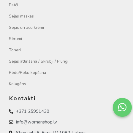
Patči
Sejas maskas
Sejas un acu krēmi
Sērumi
Toneri
Sejas attīrīšana / Skrubji / Pīlingi
Pēdu/Roku kopšana
Kolagēns
Kontakti
+371 25991430
info@womanshop.lv
Stirnu iela 8, Riga, LV-1082, Latvija