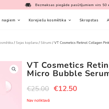
Bezmaksas piegāde pasūtījumiem virs 50 
s nagiem
Korejiešu kosmētika
Skropstas
A
osmētika
/
Sejas kopšana
/
Sērumi
/ VT Cosmetics Retinol Collagen Pin
VT Cosmetics Retin
Micro Bubble Seru
€
12.50
€
25.00
Nav noliktavā