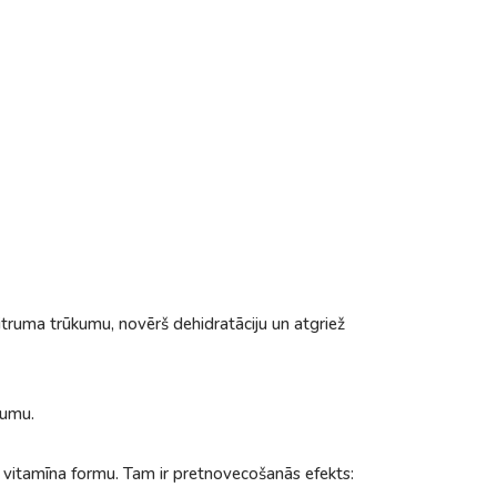
truma trūkumu, novērš dehidratāciju un atgriež
gumu.
 A vitamīna formu. Tam ir pretnovecošanās efekts: