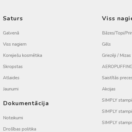
Saturs
Viss nag
Galvenā
Bāzes/Topi/Pri
Viss nagiem
Gēls
Korejiešu kosmētika
Griezēji / Mizas
Skropstas
AEROPUFFING 
Atlaides
Saistītās prece
Jaunumi
Akcijas
SIMPLY stamp
Dokumentācija
SIMPLY stampi
Noteikumi
SIMPLY stamp
Drošības politika