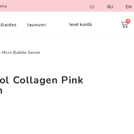
eiro
LV
RU
EN
Ieiet kontā
tlaides
Jaunumi
k Micro Bubble Serum
ol Collagen Pink
m