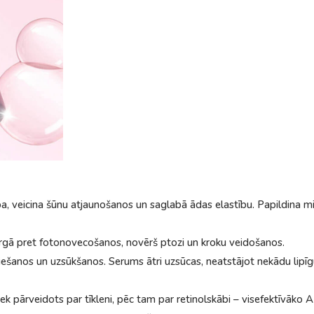
 veicina šūnu atjaunošanos un saglabā ādas elastību. Papildina mi
sargā pret fotonovecošanos, novērš ptozi un kroku veidošanos.
iešanos un uzsūkšanos. Serums ātri uzsūcas, neatstājot nekādu lipī
ek pārveidots par tīkleni, pēc tam par retinolskābi – visefektīvāko