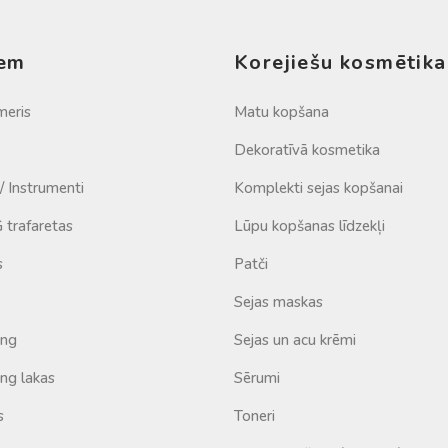
iem
Korejiešu kosmētika
meris
Matu kopšana
Dekoratīvā kosmetika
 / Instrumenti
Komplekti sejas kopšanai
trafaretas
Lūpu kopšanas līdzekļi
s
Patči
Sejas maskas
ing
Sejas un acu krēmi
ng lakas
Sērumi
s
Toneri