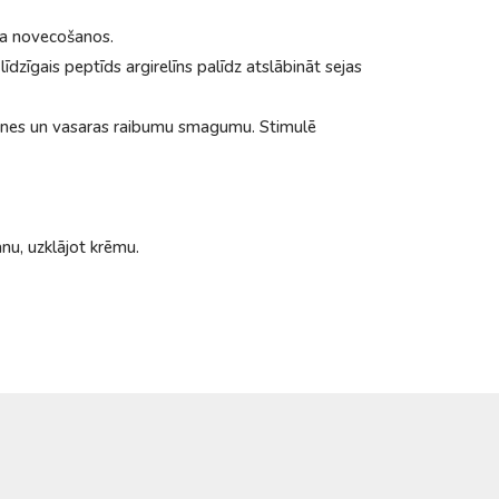
na novecošanos.
dzīgais peptīds argirelīns palīdz atslābināt sejas
aknes un vasaras raibumu smagumu. Stimulē
anu, uzklājot krēmu.