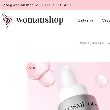
info@womanshop.lv
+371 2599 1430
Galvenā
Vis
Sākums
/
Korejiešu k
-50%