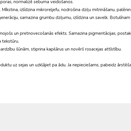
lk poras, normalizē sebuma veidošanos.
stina, izlīdzina mikroreljefu, nodrošina dziļu mitrināšanu, palēni
nerāciju, samazina grumbu dziļumu, izlīdzina un savelk. Botulīnam lī
ismojošs un pretnovecošanās efekts. Samazina pigmentācijas, post
a tekstūru.
ardzību šūnām, stiprina kapilārus un novērš rosacejas attīstību.
oduktu uz sejas un uzklājiet pa ādu. Ja nepieciešams, pabeidz ārstēš