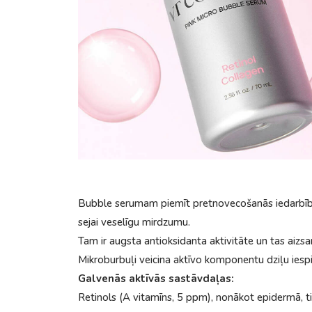
Bubble serumam piemīt pretnovecošanās iedarbība,
sejai veselīgu mirdzumu.
Tam ir augsta antioksidanta aktivitāte un tas aiz
Mikroburbuļi veicina aktīvo komponentu dziļu iesp
Galvenās aktīvās sastāvdaļas:
Retinols (A vitamīns, 5 ppm), nonākot epidermā, ti