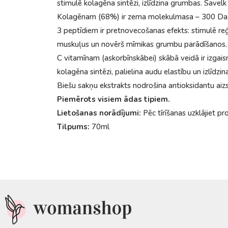
stimulē kolagēna sintēzi, izlīdzina grumbas. Save
Kolagēnam (68%) ir zema molekulmasa – 300 Da. Mīk
3 peptīdiem ir pretnovecošanas efekts: stimulē reģe
muskuļus un novērš mīmikas grumbu parādīšanos.
C vitamīnam (askorbīnskābei) skābā veidā ir izga
kolagēna sintēzi, palielina audu elastību un izlīdzin
Biešu sakņu ekstrakts nodrošina antioksidantu aizs
Piemērots visiem ādas tipiem.
Lietošanas norādījumi:
Pēc tīrīšanas uzklājiet pr
Tilpums:
70ml