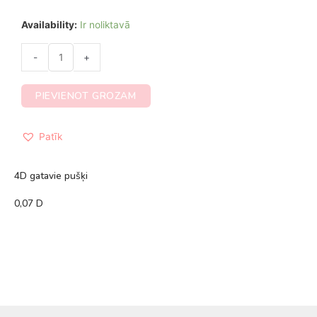
Availability:
Ir noliktavā
-
+
PIEVIENOT GROZAM
Patīk
4D gatavie pušķi
0,07 D