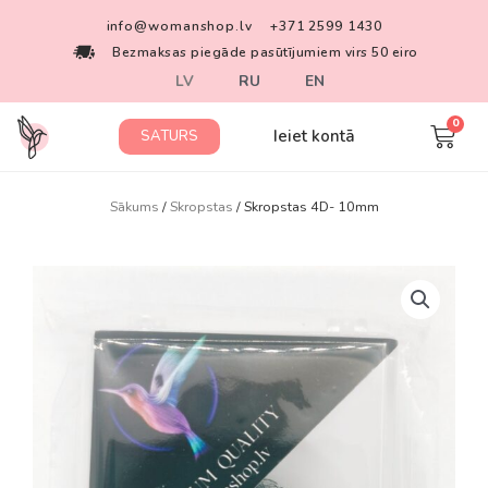
info@womanshop.lv
+371 2599 1430
Bezmaksas piegāde pasūtījumiem virs 50 eiro
LV
RU
EN
Ieiet kontā
SATURS
Sākums
/
Skropstas
/ Skropstas 4D- 10mm