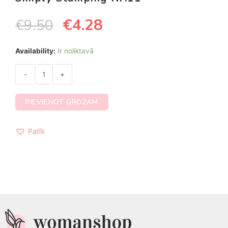
€
4.28
€
9.50
Availability:
Ir noliktavā
-
+
PIEVIENOT GROZAM
Patīk