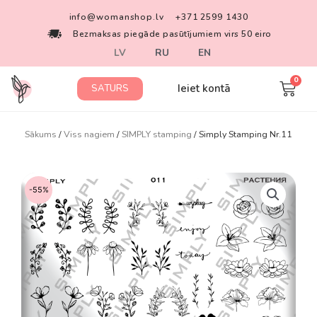
info@womanshop.lv
+371 2599 1430
Bezmaksas piegāde pasūtījumiem virs 50 eiro
LV
RU
EN
Ieiet kontā
SATURS
Sākums
/
Viss nagiem
/
SIMPLY stamping
/ Simply Stamping Nr.11
-55%