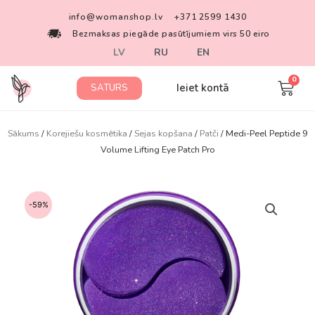
info@womanshop.lv
+371 2599 1430
Bezmaksas piegāde pasūtījumiem virs 50 eiro
LV
RU
EN
Ieiet kontā
SATURS
Sākums
/
Korejiešu kosmētika
/
Sejas kopšana
/
Patči
/ Medi-Peel Peptide 9
Volume Lifting Eye Patch Pro
-59%