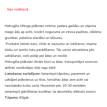
Nav noliktavā
Hidrogēla liftinga plāksteri mitrina, padara gaišāku un stiprina
maigo ādu ap acīm, novērš noguruma un stresa pazīmes, izlīdzina
grumbas, palielina elastību un blīvumu.
Produkts lieliski baro, cīnās ar sausumu un lobīšanos, mazina
tūsku un tumšo loku parādīšanos. Tās uzreiz atsvaidzina pēc
uzklāšanas, cieši pielīp pie ādas un neslīd.
Hidrogēla plāksteri lēnām kūst uz ādas, transportējot esences
aktīvās sastāvdaļas dziļi raga slānī.
Lietošanas norādījumi:
Izmantojot lāpstiņu, paņemiet un
uzklājiet plāksterus uz tīras, tonizētas ādas zem acīm vai
nasolabiālo kroku zonā. Noņemiet pēc 20-30 minūtēm,
izmantojot glāstīšanas kustības, lai absorbētu atlikušo esenci.
Tilpums:
60gab.