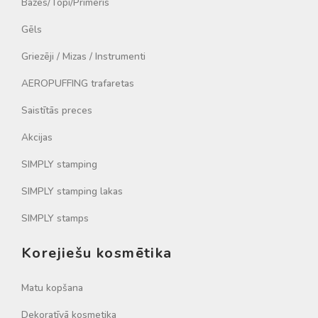
Bāzes/Topi/Primeris
Gēls
Griezēji / Mizas / Instrumenti
AEROPUFFING trafaretas
Saistītās preces
Akcijas
SIMPLY stamping
SIMPLY stamping lakas
SIMPLY stamps
Korejiešu kosmētika
Matu kopšana
Dekoratīvā kosmetika