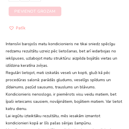
PIEVIENOT GROZAM
Patīk
Intensīvi barojošs matu kondicionieris ne tikai sniedz spēcīgu
redzamu rezultātu uzreiz pēc lietošanas, bet arī iedarbojas no
iekšpuses, uzlabojot matu struktūru: aizpilda bojātās vietas un
izlīdzina keratīna zvīņas.
Regulāri lietojot, mati izskatās veseli un kopti, gluži kā pēc
procedūras salonā: parādās gludums, veselīgs spīdums un
zīdainums, pazūd sausums, trauslums un blāvums.
Kondicionieris nenoslogo, ir piemērots visu veidu matiem, bet
īpaši ieteicams sausiem, novājinātiem, bojātiem matiem. Var lietot
katru dienu.
Lai iegūtu izteiktāku rezultātu, mēs iesakām izmantot
kondicionieri kopā ar šīs pašas sērijas šampūnu.