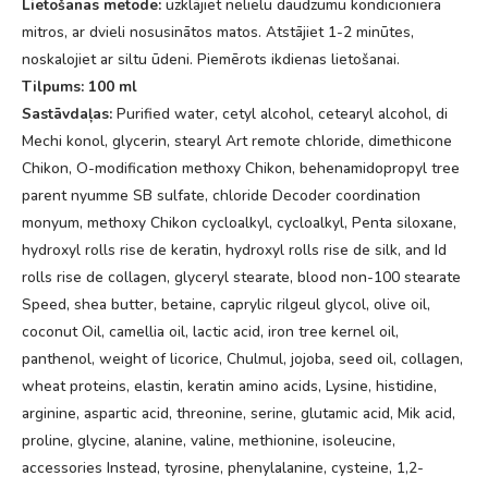
Lietošanas metode:
uzklājiet nelielu daudzumu kondicioniera
mitros, ar dvieli nosusinātos matos. Atstājiet 1-2 minūtes,
noskalojiet ar siltu ūdeni. Piemērots ikdienas lietošanai.
Tilpums: 100 ml
Sastāvdaļas:
Purified water, cetyl alcohol, cetearyl alcohol, di
Mechi konol, glycerin, stearyl Art remote chloride, dimethicone
Chikon, O-modification methoxy Chikon, behenamidopropyl tree
parent nyumme SB sulfate, chloride Decoder coordination
monyum, methoxy Chikon cycloalkyl, cycloalkyl, Penta siloxane,
hydroxyl rolls rise de keratin, hydroxyl rolls rise de silk, and Id
rolls rise de collagen, glyceryl stearate, blood non-100 stearate
Speed, shea butter, betaine, caprylic rilgeul glycol, olive oil,
coconut Oil, camellia oil, lactic acid, iron tree kernel oil,
panthenol, weight of licorice, Chulmul, jojoba, seed oil, collagen,
wheat proteins, elastin, keratin amino acids, Lysine, histidine,
arginine, aspartic acid, threonine, serine, glutamic acid, Mik acid,
proline, glycine, alanine, valine, methionine, isoleucine,
accessories Instead, tyrosine, phenylalanine, cysteine, 1,2-