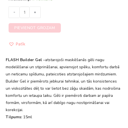
-
+
PIEVIENOT GROZAM
Patīk
FLASH Builder Gel
–atstarojoši maskēšanās gēli nagu
modelēšanai un stiprināšanai, apvienojot spēku, komfortu darbā
un neticamu spīdumu, pateicoties atstarojošajiem mirdzumiem.
Builder Gel ir piemērots jebkurai tehnikai, un tās konsistences
un viskozitātes dēļ to var lietot bez zāģu skaidām, kas nodrošina
komfortu un ietaupa laiku. Gēli ir piemēroti darbam ar papīra
formām, virsformām, kā arī dabīgo nagu nostiprināšanai vai
korekcijai.
Tilpums:
15ml