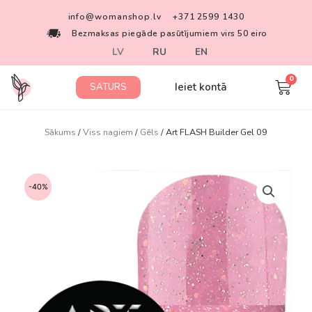
info@womanshop.lv
+371 2599 1430
Bezmaksas piegāde pasūtījumiem virs 50 eiro
LV
RU
EN
Ieiet kontā
SATURS
Sākums
/
Viss nagiem
/
Gēls
/ Art FLASH Builder Gel 09
-40%