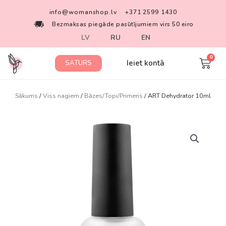
info@womanshop.lv
+371 2599 1430
Bezmaksas piegāde pasūtījumiem virs 50 eiro
LV
RU
EN
Ieiet kontā
SATURS
Sākums
/
Viss nagiem
/
Bāzes/Topi/Primeris
/ ART Dehydrator 10ml