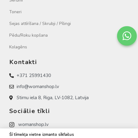
Sērumi
Toneri
Sejas attīrīšana / Skrubji / Pīlingi
Pēdu/Roku kopšana
Kolagēns
Kontakti
+371 25991430
info@womanshop.lv
Stirnu iela 8, Riga, LV-1082, Latvija
Sociālie tīkli
womanshop.lv
Šī tīmekļa vietne izmanto sīkfailus
womanshop.lv (NAIL)