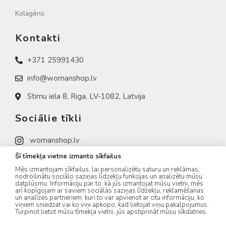
Kolagēns
Kontakti
+371 25991430
info@womanshop.lv
Stirnu iela 8, Riga, LV-1082, Latvija
Sociālie tīkli
womanshop.lv
Šī tīmekļa vietne izmanto sīkfailus
womanshop.lv (NAIL)
Mēs izmantojam sīkfailus, lai personalizētu saturu un reklāmas,
womanshop.lv (KOREA)
nodrošinātu sociālo saziņas līdzekļu funkcijas un analizētu mūsu
datplūsmu. Informāciju par to, kā jūs izmantojat mūsu vietni, mēs
arī kopīgojam ar saviem sociālās saziņas līdzekļu, reklamēšanas
un analīzes partneriem, kuri to var apvienot ar citu informāciju, ko
viņiem sniedzat vai ko viņi apkopo, kad lietojat viņu pakalpojumus.
Turpinot lietot mūsu tīmekļa vietni, jūs apstiprināt mūsu sīkdatnes.