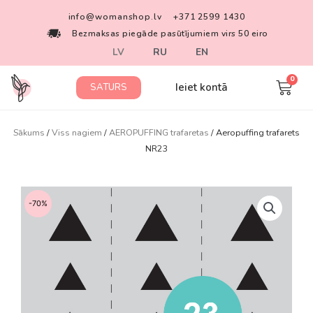
info@womanshop.lv
+371 2599 1430
Bezmaksas piegāde pasūtījumiem virs 50 eiro
LV
RU
EN
Ieiet kontā
SATURS
Sākums
/
Viss nagiem
/
AEROPUFFING trafaretas
/ Aeropuffing trafarets
NR23
-70%