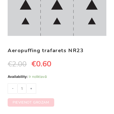
Aeropuffing trafarets NR23
€
0.60
€
2.00
Availability:
Ir noliktavā
-
+
PIEVIENOT GROZAM