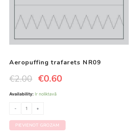
Aeropuffing trafarets NR09
€
0.60
€
2.00
Availability:
Ir noliktavā
-
+
PIEVIENOT GROZAM