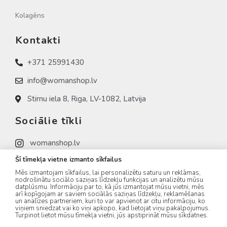
Kolagēns
Kontakti
+371 25991430
info@womanshop.lv
Stirnu iela 8, Riga, LV-1082, Latvija
Sociālie tīkli
womanshop.lv
Šī tīmekļa vietne izmanto sīkfailus
womanshop.lv (NAIL)
Mēs izmantojam sīkfailus, lai personalizētu saturu un reklāmas,
womanshop.lv (KOREA)
nodrošinātu sociālo saziņas līdzekļu funkcijas un analizētu mūsu
datplūsmu. Informāciju par to, kā jūs izmantojat mūsu vietni, mēs
arī kopīgojam ar saviem sociālās saziņas līdzekļu, reklamēšanas
un analīzes partneriem, kuri to var apvienot ar citu informāciju, ko
viņiem sniedzat vai ko viņi apkopo, kad lietojat viņu pakalpojumus.
Turpinot lietot mūsu tīmekļa vietni, jūs apstiprināt mūsu sīkdatnes.