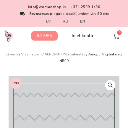
info@womanshop.lv
+371 2599 1430
Bezmaksas piegāde pasūtījumiem virs 50 eiro
LV
RU
EN
Ieiet kontā
SATURS
Sākums
/
Viss nagiem
/
AEROPUFFING trafaretas
/ Aeropuffing trafarets
NR09
-70%