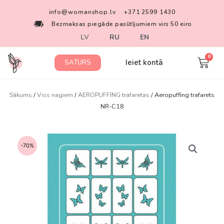
info@womanshop.lv
+371 2599 1430
Bezmaksas piegāde pasūtījumiem virs 50 eiro
LV
RU
EN
Ieiet kontā
SATURS
Sākums
/
Viss nagiem
/
AEROPUFFING trafaretas
/ Aeropuffing trafarets
NR-C18
-70%