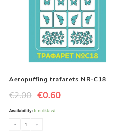
Aeropuffing trafarets NR-C18
€
0.60
€
2.00
Availability:
Ir noliktavā
-
+