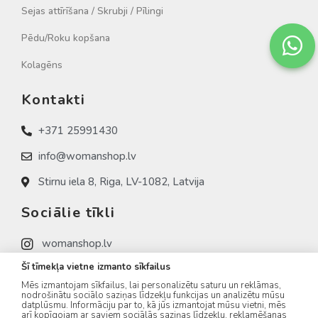
Sejas attīrīšana / Skrubji / Pīlingi
Pēdu/Roku kopšana
Kolagēns
Kontakti
+371 25991430
info@womanshop.lv
Stirnu iela 8, Riga, LV-1082, Latvija
Sociālie tīkli
womanshop.lv
Šī tīmekļa vietne izmanto sīkfailus
womanshop.lv (NAIL)
Mēs izmantojam sīkfailus, lai personalizētu saturu un reklāmas,
womanshop.lv (KOREA)
nodrošinātu sociālo saziņas līdzekļu funkcijas un analizētu mūsu
datplūsmu. Informāciju par to, kā jūs izmantojat mūsu vietni, mēs
arī kopīgojam ar saviem sociālās saziņas līdzekļu, reklamēšanas