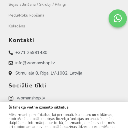
Sejas attīrīšana / Skrubji / Pīlingi
Pēdu/Roku kopšana
Kolagēns
Kontakti
+371 25991430
info@womanshop.lv
Stirnu iela 8, Riga, LV-1082, Latvija
Sociālie tīkli
womanshop.lv
Šī tīmekļa vietne izmanto sīkfailus
womanshop.lv (NAIL)
Mēs izmantojam sīkfailus, lai personalizētu saturu un reklāmas,
womanshop.lv (KOREA)
nodrošinātu sociālo saziņas līdzekļu funkcijas un analizētu mūsu
datplūsmu. Informāciju par to, kā jūs izmantojat mūsu vietni, mēs
arī kopīgojam ar saviem sociālās saziņas līdzekļu, reklamēšanas