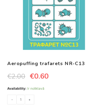
Aeropuffing trafarets NR-C13
€
0.60
€
2.00
Availability:
Ir noliktavā
-
+