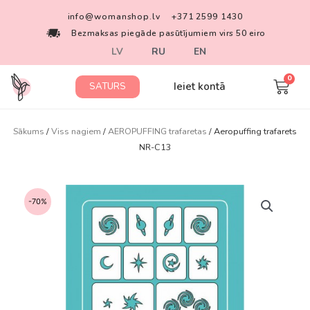
info@womanshop.lv
+371 2599 1430
Bezmaksas piegāde pasūtījumiem virs 50 eiro
LV
RU
EN
Ieiet kontā
SATURS
Sākums
/
Viss nagiem
/
AEROPUFFING trafaretas
/ Aeropuffing trafarets
NR-C13
-70%