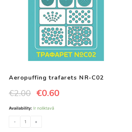
Aeropuffing trafarets NR-C02
€
0.60
€
2.00
Availability:
Ir noliktavā
-
+