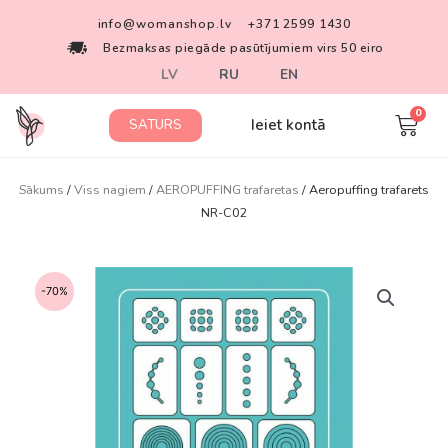
info@womanshop.lv
+371 2599 1430
Bezmaksas piegāde pasūtījumiem virs 50 eiro
LV
RU
EN
Ieiet kontā
SATURS
Sākums
/
Viss nagiem
/
AEROPUFFING trafaretas
/ Aeropuffing trafarets
NR-C02
-70%