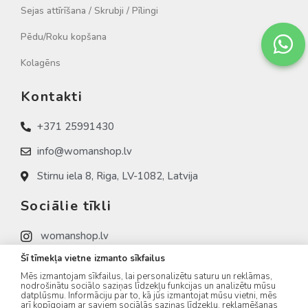
Sejas attīrīšana / Skrubji / Pīlingi
Pēdu/Roku kopšana
Kolagēns
Kontakti
+371 25991430
info@womanshop.lv
Stirnu iela 8, Riga, LV-1082, Latvija
Sociālie tīkli
womanshop.lv
Šī tīmekļa vietne izmanto sīkfailus
womanshop.lv (NAIL)
Mēs izmantojam sīkfailus, lai personalizētu saturu un reklāmas,
womanshop.lv (KOREA)
nodrošinātu sociālo saziņas līdzekļu funkcijas un analizētu mūsu
datplūsmu. Informāciju par to, kā jūs izmantojat mūsu vietni, mēs
arī kopīgojam ar saviem sociālās saziņas līdzekļu, reklamēšanas