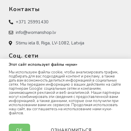
Контакты
+371 25991430
info@womanshop.lv
Stirnu iela 8, Riga, LV-1082, Latvija
Соц. сети
Этот сайт использует файлы «куки»
womanshop.lv
Мы используем файлы cookie, чтобы анализировать трафик,
подбирать для вас подходящий контент и рекламу, а также
womanshop.lv (NAIL)
дать вам возможность делиться информацией в социальных
сетях. Мы передаем информацию о ваших действиях на сайте
партнерам Google: социальным сетям и компаниям,
womanshop.lv (KOREA)
занимающимся рекламой и веб-аналитикой. Наши партнеры
могут комбинировать эти сведения с предоставленной вами
информацией, а также данными, которые они получили при
использовании вами их сервисов. Продолжая использовать
наш сайт, вы соглашаетесь на использование нами куки-
файлов.
WOMANSHOP.LV © 2023 All rights Reserved.
OK
ОЗНАКОМИТЬСЯ
created by
webwell.lv