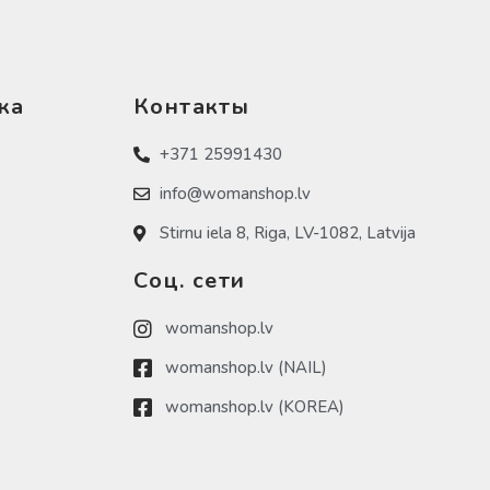
ка
Контакты
+371 25991430
info@womanshop.lv
Stirnu iela 8, Riga, LV-1082, Latvija
Соц. сети
womanshop.lv
womanshop.lv (NAIL)
womanshop.lv (KOREA)