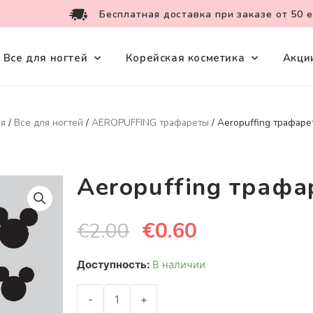
Бесплатная доставка при заказе от 50 
Все для ногтей
Корейская косметика
Акци
ая
/
Все для ногтей
/
AEROPUFFING трафареты
/ Aeropuffing трафаре
Aeropuffing траф
€
0.60
€
2.00
Доступность:
В наличии
-
+