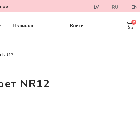
евро
LV
RU
EN
Войти
и
Новинки
т NR12
арет NR12