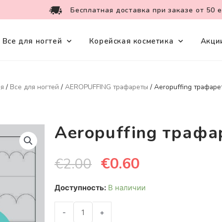
Бесплатная доставка при заказе от 50 
Все для ногтей
Корейская косметика
Акци
ая
/
Все для ногтей
/
AEROPUFFING трафареты
/ Aeropuffing трафаре
Aeropuffing траф
€
0.60
€
2.00
Доступность:
В наличии
-
+