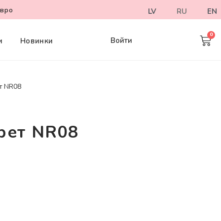
евро
LV
RU
EN
Войти
и
Новинки
т NR08
арет NR08