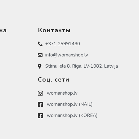
ка
Контакты
+371 25991430
info@womanshop.lv
Stirnu iela 8, Riga, LV-1082, Latvija
Соц. сети
womanshop.lv
womanshop.lv (NAIL)
womanshop.lv (KOREA)