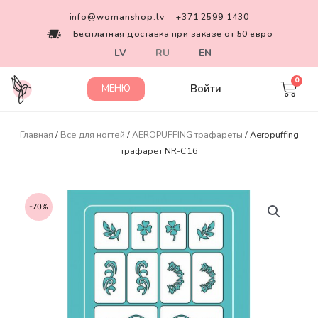
info@womanshop.lv
+371 2599 1430
Бесплатная доставка при заказе от 50 евро
LV
RU
EN
Войти
МЕНЮ
Главная
/
Все для ногтей
/
AEROPUFFING трафареты
/ Aeropuffing
трафарет NR-C16
-70%