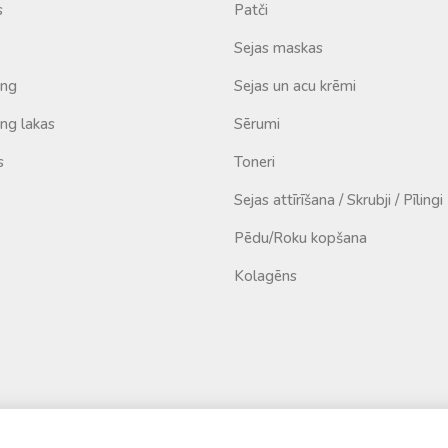
s
Patči
Sejas maskas
ing
Sejas un acu krēmi
ng lakas
Sērumi
s
Toneri
Sejas attīrīšana / Skrubji / Pīlingi
Pēdu/Roku kopšana
Kolagēns