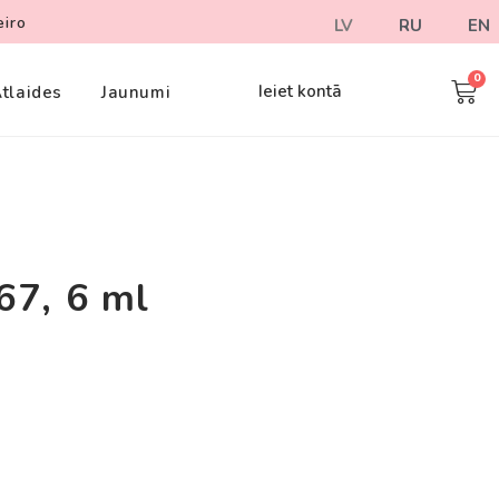
eiro
LV
RU
EN
Ieiet kontā
tlaides
Jaunumi
67, 6 ml