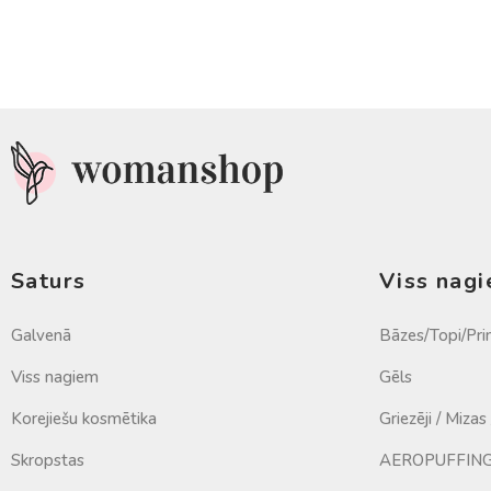
Saturs
Viss nag
Galvenā
Bāzes/Topi/Pri
Viss nagiem
Gēls
Korejiešu kosmētika
Griezēji / Mizas
Skropstas
AEROPUFFING 