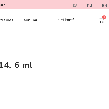
eiro
LV
RU
EN
Ieiet kontā
tlaides
Jaunumi
14, 6 ml