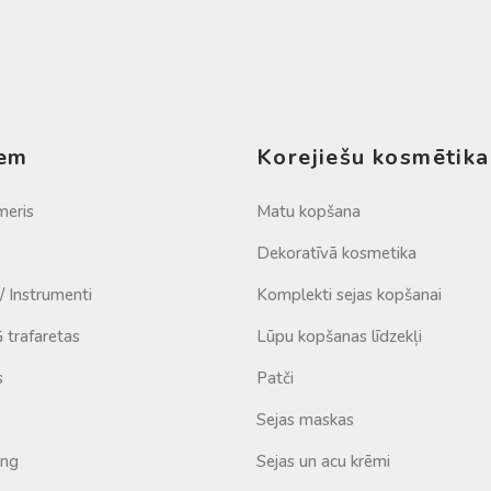
iem
Korejiešu kosmētika
meris
Matu kopšana
Dekoratīvā kosmetika
 / Instrumenti
Komplekti sejas kopšanai
trafaretas
Lūpu kopšanas līdzekļi
s
Patči
Sejas maskas
ing
Sejas un acu krēmi