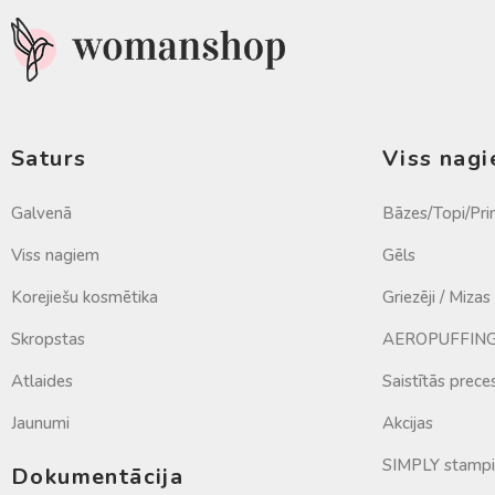
Saturs
Viss nag
Galvenā
Bāzes/Topi/Pri
Viss nagiem
Gēls
Korejiešu kosmētika
Griezēji / Mizas
Skropstas
AEROPUFFING 
Atlaides
Saistītās prece
Jaunumi
Akcijas
SIMPLY stamp
Dokumentācija