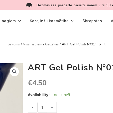
Bezmaksas piegāde pasūtījumiem virs 50 
s nagiem
Korejiešu kosmētika
Skropstas
A
Sākums
/
Viss nagiem
/
Gēllakas
/ ART Gel Polish №014, 6 ml
ART Gel Polish №0
€
4.50
Availability:
Ir noliktavā
-
+