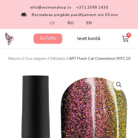
info@womanshop.lv
+371 2599 1430
Bezmaksas piegāde pasūtījumiem virs 50 eiro
LV
RU
EN
Ieiet kontā
SATURS
Sākums
/
Viss nagiem
/
Gēllakas
/ ART Flash Cat Chameleon №FC10