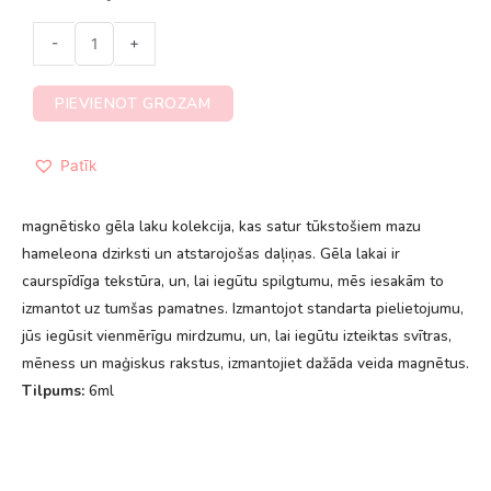
-
+
PIEVIENOT GROZAM
Patīk
magnētisko gēla laku kolekcija, kas satur tūkstošiem mazu
hameleona dzirksti un atstarojošas daļiņas. Gēla lakai ir
caurspīdīga tekstūra, un, lai iegūtu spilgtumu, mēs iesakām to
izmantot uz tumšas pamatnes. Izmantojot standarta pielietojumu,
jūs iegūsit vienmērīgu mirdzumu, un, lai iegūtu izteiktas svītras,
mēness un maģiskus rakstus, izmantojiet dažāda veida magnētus.
Tilpums:
6ml