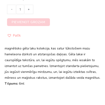
-
+
PIEVIENOT GROZAM
Patīk
magnētisko gēla laku kolekcija, kas satur tūkstošiem mazu
hameleona dzirksti un atstarojošas daļiņas. Gēla lakai ir
caurspīdīga tekstūra, un, lai iegūtu spilgtumu, mēs iesakām to
izmantot uz tumšas pamatnes. Izmantojot standarta pielietojumu,
jūs iegūsit vienmērīgu mirdzumu, un, lai iegūtu izteiktas svītras,
mēness un maģiskus rakstus, izmantojiet dažāda veida magnētus.
Tilpums:
6ml