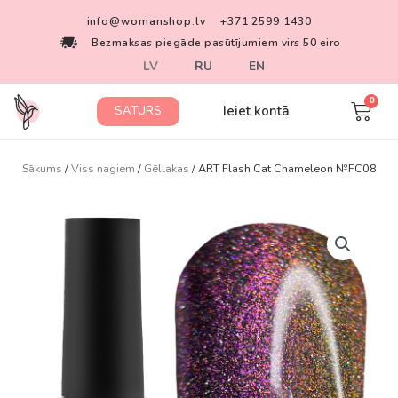
info@womanshop.lv
+371 2599 1430
Bezmaksas piegāde pasūtījumiem virs 50 eiro
LV
RU
EN
Ieiet kontā
SATURS
Sākums
/
Viss nagiem
/
Gēllakas
/ ART Flash Cat Chameleon №FC08